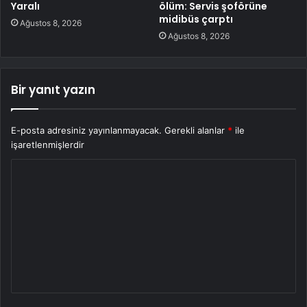
Yaralı
ölüm: Servis şoförüne
midibüs çarptı
Ağustos 8, 2026
Ağustos 8, 2026
Bir yanıt yazın
E-posta adresiniz yayınlanmayacak.
Gerekli alanlar
*
ile
işaretlenmişlerdir
Y
o
r
u
m
*