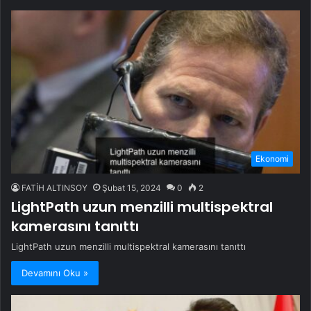
Ekonomi
FATİH ALTINSOY
Şubat 15, 2024
0
2
LightPath uzun menzilli multispektral
kamerasını tanıttı
LightPath uzun menzilli multispektral kamerasını tanıttı
Devamını Oku »