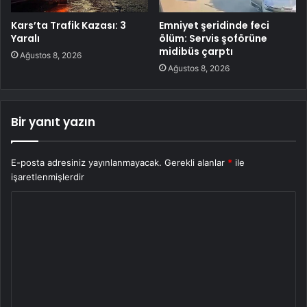
Kars’ta Trafik Kazası: 3
Emniyet şeridinde feci
Yaralı
ölüm: Servis şoförüne
midibüs çarptı
Ağustos 8, 2026
Ağustos 8, 2026
Bir yanıt yazın
E-posta adresiniz yayınlanmayacak.
Gerekli alanlar
*
ile
işaretlenmişlerdir
Y
o
r
u
m
*