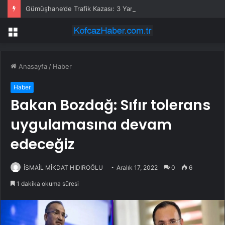
Gümüşhane’de Trafik Kazası: 3 Yaralı
Menü
Anasayfa
/
Haber
Haber
Bakan Bozdağ: Sıfır tolerans
uygulamasına devam
edeceğiz
İSMAİL MİKDAT HIDIROĞLU
Aralık 17, 2022
0
6
1 dakika okuma süresi