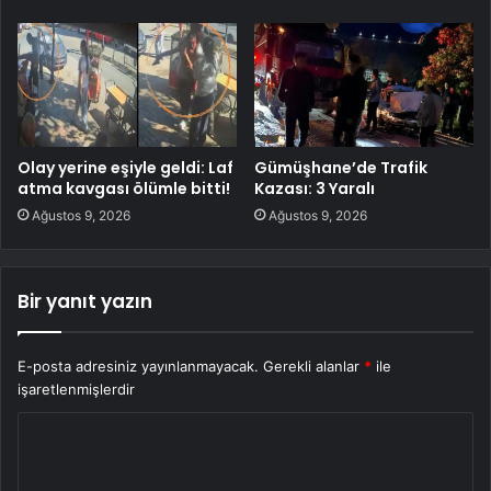
Olay yerine eşiyle geldi: Laf
Gümüşhane’de Trafik
atma kavgası ölümle bitti!
Kazası: 3 Yaralı
Ağustos 9, 2026
Ağustos 9, 2026
Bir yanıt yazın
E-posta adresiniz yayınlanmayacak.
Gerekli alanlar
*
ile
işaretlenmişlerdir
Y
o