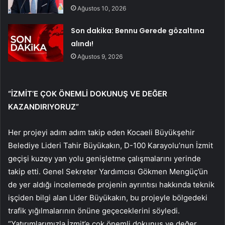
Ağustos 10, 2026
Son dakika: Bennu Gerede gözaltına
alındı!
Ağustos 9, 2026
“İZMİT’E ÇOK ÖNEMLİ DOKUNUŞ VE DEĞER
KAZANDIRIYORUZ”
Her projeyi adım adım takip eden Kocaeli Büyükşehir
Belediye Lideri Tahir Büyükakın, D-100 Karayolu’nun İzmit
geçişi kuzey yan yolu genişletme çalışmalarını yerinde
takip etti. Genel Sekreter Yardımcısı Gökmen Mengüç’ün
de yer aldığı incelemede projenin ayrıntısı hakkında teknik
işçiden bilgi alan Lider Büyükakın, bu projeyle bölgedeki
trafik yığılmalarının önüne geçeceklerini söyledi.
“Yatırımlarımızla İzmit’e çok önemli dokunuş ve değer