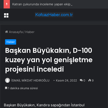
Katran çukurunda inceleme yapan ekipler tesadüfen keşfetti
Menü
Anasayfa
/
Haber
Haber
Başkan Büyükakın, D-100
kuzey yan yol genişletme
projesini inceledi
İSMAİL MİKDAT HIDIROĞLU
Kasım 24, 2022
0
9
1 dakika okuma süresi
Başkan Büyükakın, Kandıra sapağından İstanbul