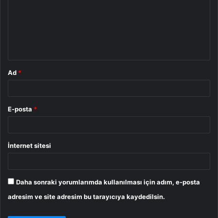
r
u
m
*
Ad
*
E-posta
*
İnternet sitesi
Daha sonraki yorumlarımda kullanılması için adım, e-posta
adresim ve site adresim bu tarayıcıya kaydedilsin.