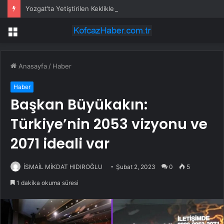
Yozgat’ta Yetiştirilen Keklikler Doğaya Salındı
Menü
Anasayfa
/
Haber
Haber
Başkan Büyükakın:
Türkiye’nin 2053 vizyonu ve
2071 ideali var
İSMAİL MİKDAT HIDIROĞLU
Şubat 2, 2023
0
5
1 dakika okuma süresi