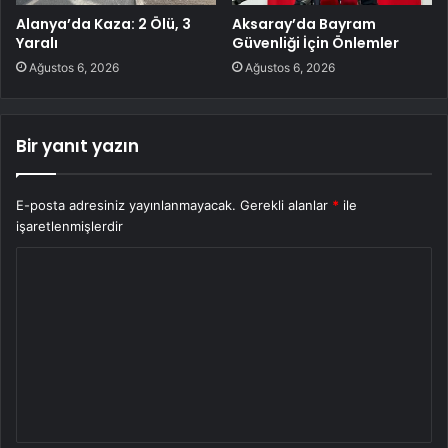
Alanya’da Kaza: 2 Ölü, 3
Aksaray’da Bayram
Yaralı
Güvenliği İçin Önlemler
Ağustos 6, 2026
Ağustos 6, 2026
Bir yanıt yazın
E-posta adresiniz yayınlanmayacak.
Gerekli alanlar
*
ile
işaretlenmişlerdir
Y
o
r
u
m
*