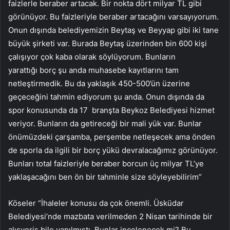
faizlerle beraber artacak. Bir nokta dört milyar TL gibi
görünüyor. Bu faizleriyle beraber artacağını varsayıyorum.
Onun dışında belediyemizin Beytaş ve Beyyap gibi iki tane
büyük şirketi var. Burada Beytaş üzerinden bin 600 kişi
çalışıyor çok kaba olarak söylüyorum. Bunların
yarattığı borç şu anda muhasebe kayıtlarını tam
netleştirmedik. Bu da yaklaşık 450-500’ün üzerine
geçeceğini tahmin ediyorum şu anda. Onun dışında da
spor konusunda da 17 branşta Beykoz Belediyesi hizmet
veriyor. Bunların da getireceği bir mali yük var. Bunlar
önümüzdeki çarşamba, perşembe netleşecek ama önden
de sporla da ilgili bir borç yükü devralacağımız görünüyor.
Bunları total faizleriyle beraber borcun üç milyar TL’ye
yaklaşacağını ben ön bir tahminle size söyleyebilirim”
Köseler “İhaleler konusu da çok önemli. Üsküdar
Belediyesi’nde mazbata verilmeden 2 Nisan tarihinde bir
alışveriş bile yapılmıştı. Bunlar incelenecek mi? Bu