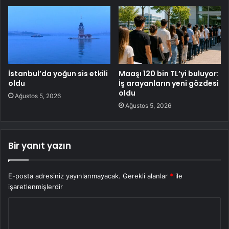
İstanbul’da yoğun sis etkili
Maaşı 120 bin TL’yi buluyor:
oldu
İş arayanların yeni gözdesi
oldu
Ağustos 5, 2026
Ağustos 5, 2026
Bir yanıt yazın
E-posta adresiniz yayınlanmayacak.
Gerekli alanlar
*
ile
işaretlenmişlerdir
Y
o