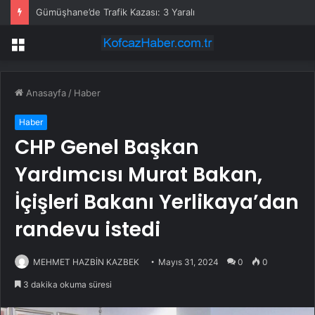
Gümüşhane’de Trafik Kazası: 3 Yaralı
Menü
Anasayfa
/
Haber
Haber
CHP Genel Başkan
Yardımcısı Murat Bakan,
İçişleri Bakanı Yerlikaya’dan
randevu istedi
MEHMET HAZBİN KAZBEK
Mayıs 31, 2024
0
0
3 dakika okuma süresi