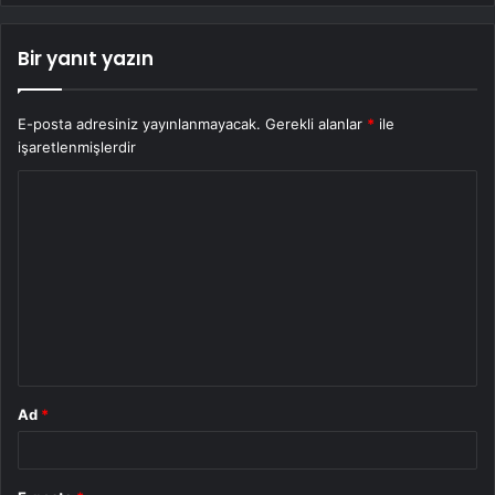
Bir yanıt yazın
E-posta adresiniz yayınlanmayacak.
Gerekli alanlar
*
ile
işaretlenmişlerdir
Y
o
r
u
m
*
Ad
*