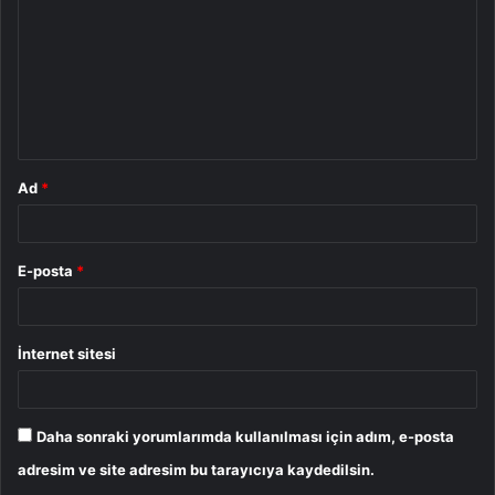
r
u
m
*
Ad
*
E-posta
*
İnternet sitesi
Daha sonraki yorumlarımda kullanılması için adım, e-posta
adresim ve site adresim bu tarayıcıya kaydedilsin.