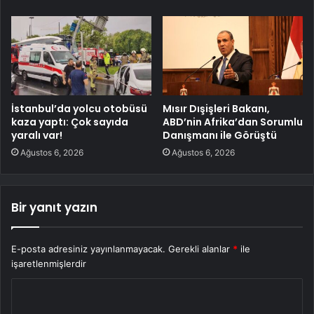
İstanbul’da yolcu otobüsü
Mısır Dışişleri Bakanı,
kaza yaptı: Çok sayıda
ABD’nin Afrika’dan Sorumlu
yaralı var!
Danışmanı ile Görüştü
Ağustos 6, 2026
Ağustos 6, 2026
Bir yanıt yazın
E-posta adresiniz yayınlanmayacak.
Gerekli alanlar
*
ile
işaretlenmişlerdir
Y
o