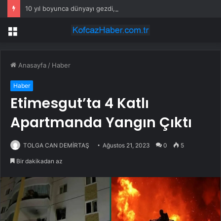
10 yıl boyunca dünyayı gezdi, gezdiği ülkeler arasında tek favorisi bu şehir oldu
Menü
Anasayfa
/
Haber
Haber
Etimesgut’ta 4 Katlı
Apartmanda Yangın Çıktı
TOLGA CAN DEMİRTAŞ
Ağustos 21, 2023
0
5
Bir dakikadan az