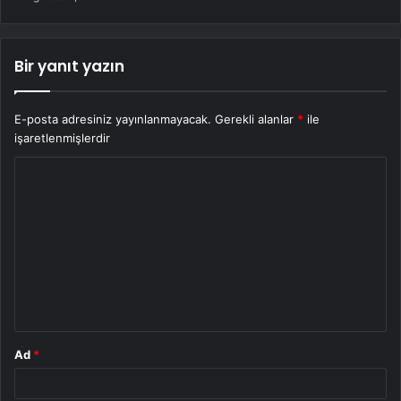
Bir yanıt yazın
E-posta adresiniz yayınlanmayacak.
Gerekli alanlar
*
ile
işaretlenmişlerdir
Y
o
r
u
m
*
Ad
*