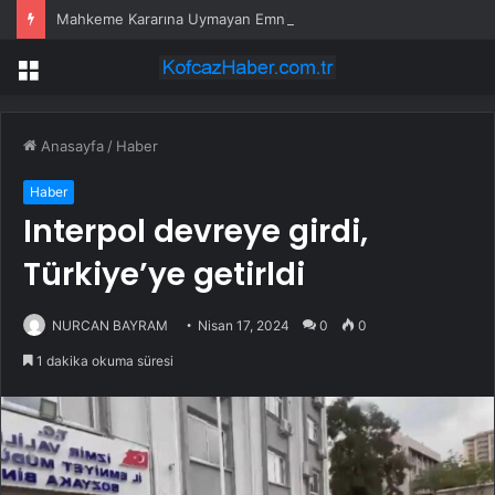
Mahkeme Kararına Uymayan Emniyete Talimat
Menü
Anasayfa
/
Haber
Haber
Interpol devreye girdi,
Türkiye’ye getirldi
NURCAN BAYRAM
Nisan 17, 2024
0
0
1 dakika okuma süresi