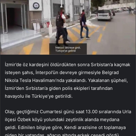
İzmir’de öz kardeşini öldürdükten sonra Sırbistan’a kaçmak
isteyen şahıs, İnterpol’ün devreye girmesiyle Belgrad
Nikola Tesla Havalimanı’nda yakalandı. Yakalanan şüpheli,
İzmir’den Sırbistan’a giden polis ekipleri tarafından
havayolu ile Türkiye’ye getirildi.
Olay, geçtiğimiz Cumartesi günü saat 13.00 sıralarında Urla
ilçesi Özbek köyü yolundaki zeytinlik alanda meydana
geldi. Edinilen bilgiye göre, Kendi arazisine ot toplamaya
giden bir vatandaş, ağacın altında erkek cesedi gördü.