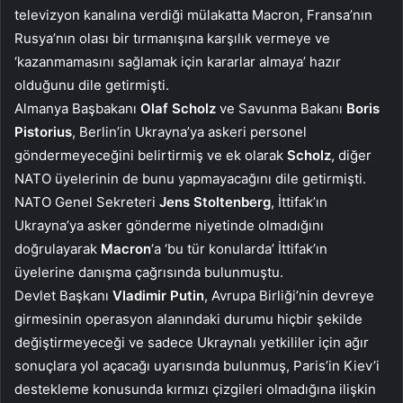
televizyon kanalına verdiği mülakatta Macron, Fransa’nın
Rusya’nın olası bir tırmanışına karşılık vermeye ve
‘kazanmamasını sağlamak için kararlar almaya’ hazır
olduğunu dile getirmişti.
Almanya Başbakanı
Olaf Scholz
ve Savunma Bakanı
Boris
Pistorius
, Berlin’in Ukrayna’ya askeri personel
göndermeyeceğini belirtirmiş ve ek olarak
Scholz
, diğer
NATO üyelerinin de bunu yapmayacağını dile getirmişti.
NATO Genel Sekreteri
Jens Stoltenberg
, İttifak’ın
Ukrayna’ya asker gönderme niyetinde olmadığını
doğrulayarak
Macron
‘a ‘bu tür konularda’ İttifak’ın
üyelerine danışma çağrısında bulunmuştu.
Devlet Başkanı
Vladimir Putin
, Avrupa Birliği’nin devreye
girmesinin operasyon alanındaki durumu hiçbir şekilde
değiştirmeyeceği ve sadece Ukraynalı yetkililer için ağır
sonuçlara yol açacağı uyarısında bulunmuş, Paris’in Kiev’i
destekleme konusunda kırmızı çizgileri olmadığına ilişkin