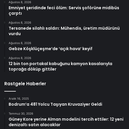
Ağustos 8, 2026
Emniyet şeridinde feci ölüm: Servis şoförüne midibüs
çarptı
Ağustos 8, 2026
Tersanede silahlı saldırı: Mühendis, üretim müdürünü
vurdu
Ağustos 8, 2026
Gebze Köşklüçeşme’de ‘açık hava’ keyif
Ağustos 8, 2026
12 bin ton portakal kabuğunu kamyon kasalarıyla
toprağa döküp gittiler
Rastgele Haberler
Aralık 16, 2025
Bodrum’a 481 Yolcu Taşıyan Kruvaziyer Geldi
Temmuz 30, 2026
Güney Kore yerine Alman modelini tercih ettiler: 12 yeni
denizaltı satın alacaklar