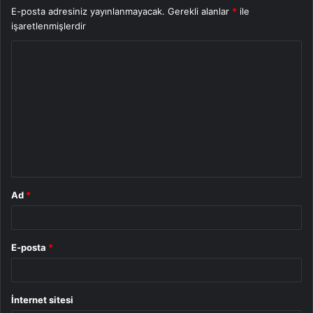
E-posta adresiniz yayınlanmayacak.
Gerekli alanlar
*
ile
işaretlenmişlerdir
Y
o
r
u
m
*
Ad
*
E-posta
*
İnternet sitesi