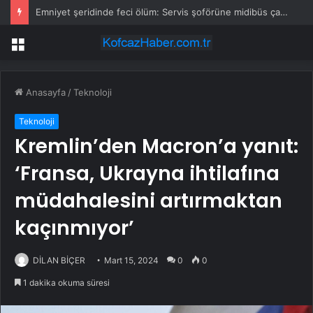
Emniyet şeridinde feci ölüm: Servis şoförüne midibüs çarptı
Menü
Anasayfa
/
Teknoloji
Teknoloji
Kremlin’den Macron’a yanıt:
‘Fransa, Ukrayna ihtilafına
müdahalesini artırmaktan
kaçınmıyor’
DİLAN BİÇER
Mart 15, 2024
0
0
1 dakika okuma süresi