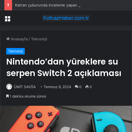
Katran çukurunda inceleme yapan ekipler tesadüfen keşfetti
Menü
Anasayfa
/
Teknoloji
Teknoloji
Nintendo’dan yüreklere su
serpen Switch 2 açıklaması
ÜMİT SAVĞA
Temmuz 8, 2024
0
0
1 dakika okuma süresi