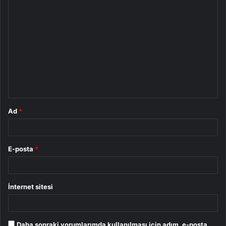
Y
o
r
u
m
*
Ad
*
E-posta
*
İnternet sitesi
Daha sonraki yorumlarımda kullanılması için adım, e-posta