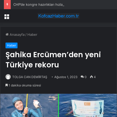
CHP’de kongre hazırlıkları hızlandı… 8 ile daha yeni il başkanı atandı
Menü
Anasayfa
/
Haber
Haber
Şahika Ercümen’den yeni
Türkiye rekoru
TOLGA CAN DEMİRTAŞ
Ağustos 1, 2023
0
4
1 dakika okuma süresi