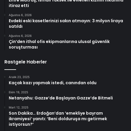
Emre Matraş, İsmail Yüksek ile evlenen kızının nikahına
itiraz etti
Ağustos 6, 2026
Evdeki eski kasetlerinizi sakın atmayın: 3 milyon liraya
satıldı
Ağustos 6, 2026
Çin’den ithal ofis ekipmanlarına ulusal güvenlik
soruşturması
Rastgele Haberler
Aralık 23, 2025
Kaçak kazı yapmak istedi, canından oldu
Ekim 19, 2025
Netanyahu: Gazze’de Başlayan Gazze’de Bitmeli
Mart 12, 2025
Son Dakika… Erdoğan’dan ’emekliye bayram
ikramiyesi’ yanıtı: ‘Beni dolduruşa mı getirmek
istiyorsun?’