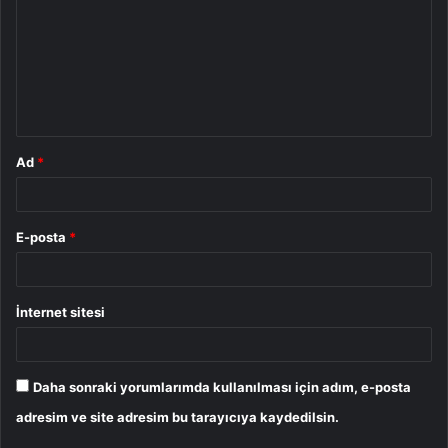
r
u
m
*
Ad
*
E-posta
*
İnternet sitesi
Daha sonraki yorumlarımda kullanılması için adım, e-posta
adresim ve site adresim bu tarayıcıya kaydedilsin.