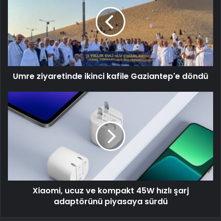
Umre ziyaretinde ikinci kafile Gaziantep'e döndü
Xiaomi, ucuz ve kompakt 45W hızlı şarj
adaptörünü piyasaya sürdü