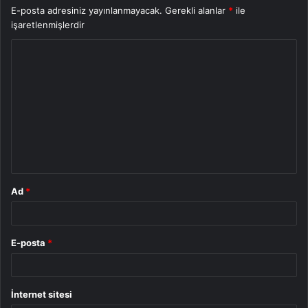
E-posta adresiniz yayınlanmayacak.
Gerekli alanlar
*
ile
işaretlenmişlerdir
Y
o
r
u
m
*
Ad
*
E-posta
*
İnternet sitesi