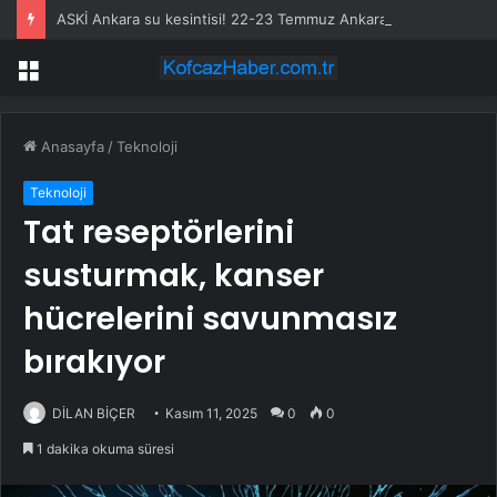
ASKİ Ankara su kesintisi! 22-23 Temmuz Ankara’da su kesintisi ne zaman bitecek, sular ne zaman gelecek?
Menü
Anasayfa
/
Teknoloji
Teknoloji
Tat reseptörlerini
susturmak, kanser
hücrelerini savunmasız
bırakıyor
DİLAN BİÇER
Kasım 11, 2025
0
0
1 dakika okuma süresi