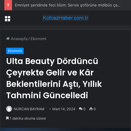
Emniyet şeridinde feci ölüm: Servis şoförüne midibüs çarptı
Menü
Anasayfa
/
Ekonomi
Ekonomi
Ulta Beauty Dördüncü
Çeyrekte Gelir ve Kâr
Beklentilerini Aştı, Yıllık
Tahmini Güncelledi
NURCAN BAYRAM
Mart 14, 2024
0
0
1 dakika okuma süresi