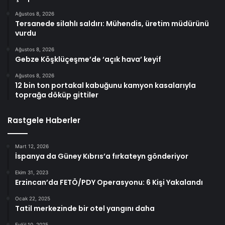
Ağustos 8, 2026
Tersanede silahlı saldırı: Mühendis, üretim müdürünü
vurdu
Ağustos 8, 2026
Gebze Köşklüçeşme’de ‘açık hava’ keyif
Ağustos 8, 2026
12 bin ton portakal kabuğunu kamyon kasalarıyla
toprağa döküp gittiler
Rastgele Haberler
Mart 12, 2026
İspanya da Güney Kıbrıs’a fırkateyn gönderiyor
Ekim 31, 2023
Erzincan’da FETÖ/PDY Operasyonu: 6 Kişi Yakalandı
Ocak 22, 2025
Tatil merkezinde bir otel yangını daha
Eylül 10, 2025