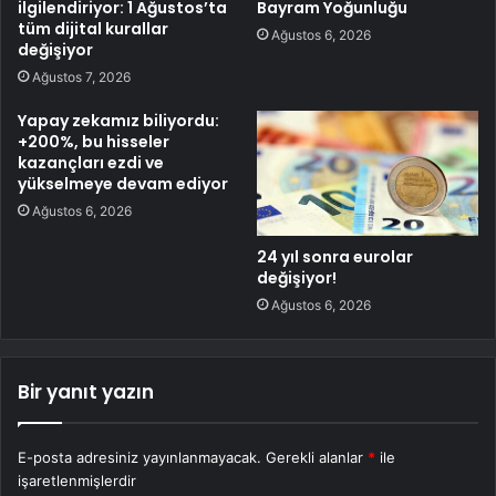
ilgilendiriyor: 1 Ağustos’ta
Bayram Yoğunluğu
tüm dijital kurallar
Ağustos 6, 2026
değişiyor
Ağustos 7, 2026
Yapay zekamız biliyordu:
+200%, bu hisseler
kazançları ezdi ve
yükselmeye devam ediyor
Ağustos 6, 2026
24 yıl sonra eurolar
değişiyor!
Ağustos 6, 2026
Bir yanıt yazın
E-posta adresiniz yayınlanmayacak.
Gerekli alanlar
*
ile
işaretlenmişlerdir