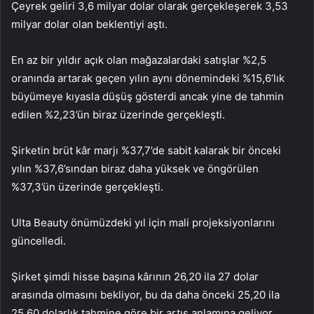
Çeyrek geliri 3,6 milyar dolar olarak gerçekleşerek 3,53
milyar dolar olan beklentiyi aştı.
En az bir yıldır açık olan mağazalardaki satışlar %2,5
oranında artarak geçen yılın aynı dönemindeki %15,6’lık
büyümeye kıyasla düşüş gösterdi ancak yine de tahmin
edilen %2,23’ün biraz üzerinde gerçekleşti.
Şirketin brüt kâr marjı %37,7’de sabit kalarak bir önceki
yılın %37,6’sından biraz daha yüksek ve öngörülen
%37,3’ün üzerinde gerçekleşti.
Ulta Beauty önümüzdeki yıl için mali projeksiyonlarını
güncelledi.
Şirket şimdi hisse başına kârının 26,20 ila 27 dolar
arasında olmasını bekliyor, bu da daha önceki 25,20 ila
25,60 dolarlık tahmine göre bir artış anlamına geliyor.