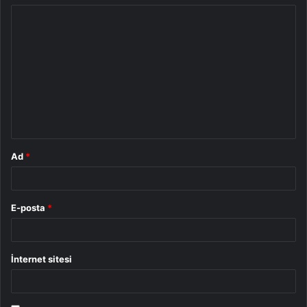
Y
o
r
u
m
*
Ad
*
E-posta
*
İnternet sitesi