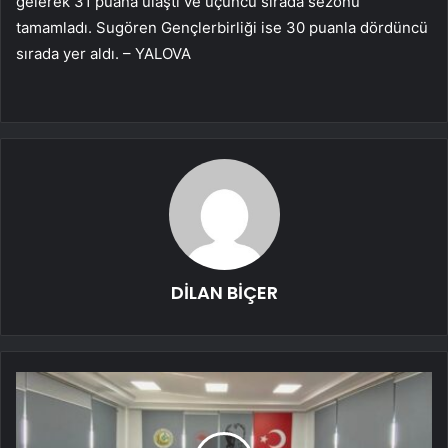
gelerek 31 puana ulaştı ve üçüncü sırada sezonu
tamamladı. Sugören Gençlerbirliği ise 30 puanla dördüncü
sırada yer aldı. – YALOVA
DİLAN BİÇER