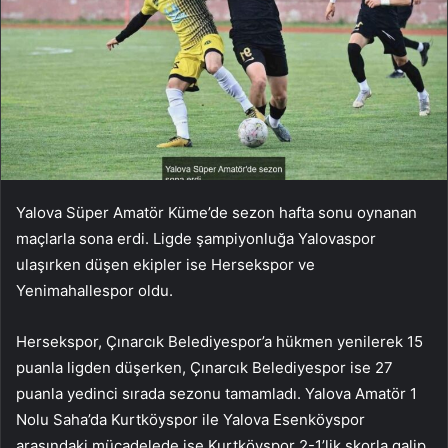
Yalova Süper Amatör Küme’de sezon hafta sonu oynanan
maçlarla sona erdi. Ligde şampiyonluğa Yalovaspor
ulaşırken düşen ekipler ise Hersekspor ve
Yenimahallespor oldu.
Hersekspor, Çınarcık Belediyespor’a hükmen yenilerek 15
puanla ligden düşerken, Çınarcık Belediyespor ise 27
puanla yedinci sırada sezonu tamamladı. Yalova Amatör 1
Nolu Saha’da Kurtköyspor ile Yalova Esenköyspor
arasındaki mücadelede ise Kurtköyspor 2-1’lik skorla galip