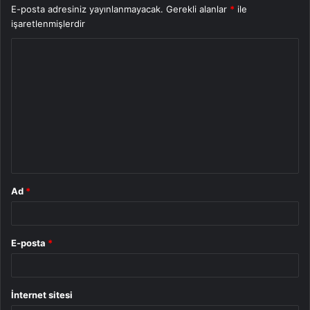
E-posta adresiniz yayınlanmayacak.
Gerekli alanlar
*
ile
işaretlenmişlerdir
Y
o
r
u
m
*
Ad
*
E-posta
*
İnternet sitesi