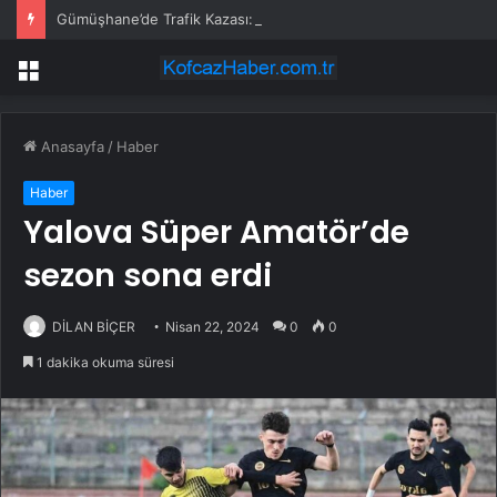
Gümüşhane’de Trafik Kazası: 3 Yaralı
Menü
Anasayfa
/
Haber
Haber
Yalova Süper Amatör’de
sezon sona erdi
DİLAN BİÇER
Nisan 22, 2024
0
0
1 dakika okuma süresi