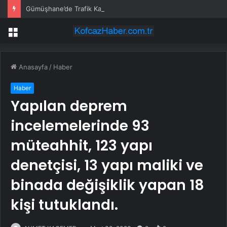
Gümüşhane’de Trafik Kazası: 3 Yaralı
Menü
Anasayfa
/
Haber
Haber
Yapılan deprem
incelemelerinde 93
müteahhit, 123 yapı
denetçisi, 13 yapı maliki ve
binada değişiklik yapan 18
kişi tutuklandı.