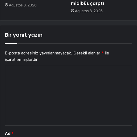
midibüs çarptı
Ağustos 8, 2026
Ağustos 8, 2026
Bir yanıt yazın
E-posta adresiniz yayınlanmayacak.
Gerekli alanlar
*
ile
işaretlenmişlerdir
Y
o
r
u
m
*
Ad
*