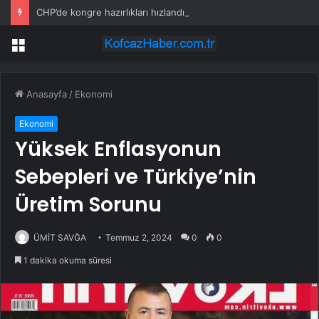
CHP’de kongre hazırlıkları hızlandı… 8 ile daha yeni il başkanı atandı
Menü
Anasayfa
/
Ekonomi
Ekonomi
Yüksek Enflasyonun
Sebepleri ve Türkiye’nin
Üretim Sorunu
ÜMİT SAVĞA
Temmuz 2, 2024
0
0
1 dakika okuma süresi