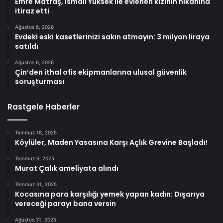
Emre Matraş, İsmail Yüksek ile evlenen kızının nikahına
itiraz etti
Ağustos 6, 2026
Evdeki eski kasetlerinizi sakın atmayın: 3 milyon liraya
satıldı
Ağustos 6, 2026
Çin’den ithal ofis ekipmanlarına ulusal güvenlik
soruşturması
Rastgele Haberler
Temmuz 18, 2025
Köylüler, Maden Yasasına Karşı Açlık Grevine Başladı!
Temmuz 6, 2025
Murat Çalık ameliyata alındı
Temmuz 31, 2025
Kocasına para karşılığı yemek yapan kadın: Dışarıya
vereceği parayı bana versin
Ağustos 31, 2025