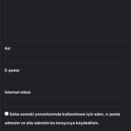
r
u
m
*
Ad
*
E-posta
*
İnternet sitesi
Daha sonraki yorumlarımda kullanılması için adım, e-posta
adresim ve site adresim bu tarayıcıya kaydedilsin.