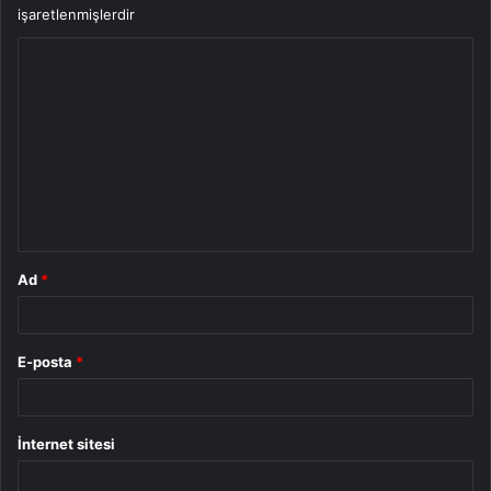
işaretlenmişlerdir
Y
o
r
u
m
*
Ad
*
E-posta
*
İnternet sitesi