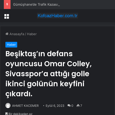
Gümüşhane’de Trafik Kazası: 3 Yaralı
Menü
Anasayfa
/
Haber
Haber
Beşiktaş’ın defans
oyuncusu Omar Colley,
Sivasspor’a attığı golle
ikinci golünün keyfini
çıkardı.
AHMET KACEMER
Eylül 6, 2023
0
7
Bir dakikadan az