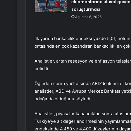
ekipmanlarına ulusal güvenl
soruşturması
Ağustos 6, 2026
İlk yarıda bankacılık endeksi yüzde 5,01, holdi
ortasında en çok kazandıran bankacılık, en çok 
Analistler, artan resesyon ve enflasyon telaşları
belirtti.
Öğleden sonra yurt dışında ABD’de ikinci el konu
analistler, ABD ve Avrupa Merkez Bankası yetkil
odağında olduğunu söyledi.
Analistler, piyasalar kapandıktan sonra uluslar
Türkiye’ye ait değerlendirmesinin yayımlanmas
endeksinde 4.450 ve 4.400 düzeylerinin dayana