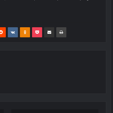
erest
Reddit
VKontakte
Odnoklassniki
Pocket
E-Posta ile paylaş
Yazdır