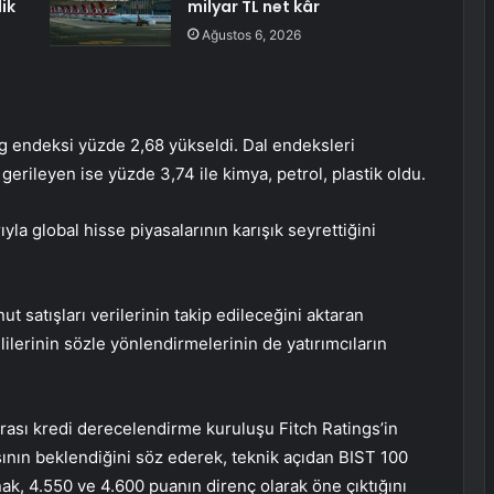
ik
milyar TL net kâr
Ağustos 6, 2026
ng endeksi yüzde 2,68 yükseldi. Dal endeksleri
gerileyen ise yüzde 3,74 ile kimya, petrol, plastik oldu.
yla global hisse piyasalarının karışık seyrettiğini
t satışları verilerinin takip edileceğini aktaran
ilerinin sözle yönlendirmelerinin de yatırımcıların
arası kredi derecelendirme kuruluşu Fitch Ratings’in
ının beklendiğini söz ederek, teknik açıdan BIST 100
k, 4.550 ve 4.600 puanın direnç olarak öne çıktığını