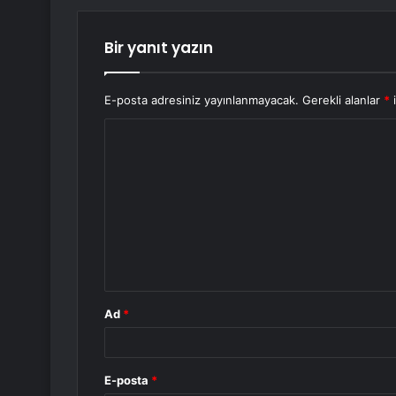
Bir yanıt yazın
E-posta adresiniz yayınlanmayacak.
Gerekli alanlar
*
i
Y
o
r
u
m
*
Ad
*
E-posta
*