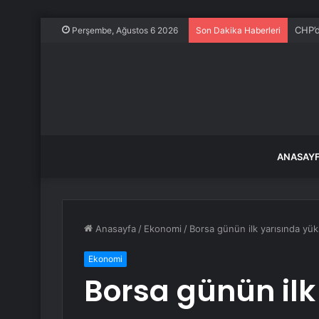
CHP’d
Perşembe, Ağustos 6 2026
Son Dakika Haberleri
ANASAY
Anasayfa
/
Ekonomi
/
Borsa günün ilk yarısında yük
Ekonomi
Borsa günün ilk