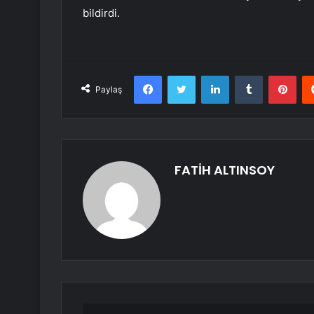
bildirdi.
Facebook
Twitter
LinkedIn
Tumblr
Pint
Paylaş
FATİH ALTINSOY