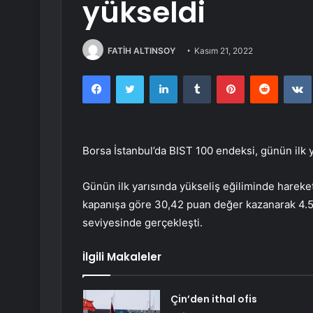
yükseldi
FATİH ALTINSOY
Kasım 21, 2022
Facebook
Twitter
LinkedIn
Tumblr
Pinterest
Reddit
Borsa İstanbul’da BIST 100 endeksi, günün ilk 
Günün ilk yarısında yükseliş eğiliminde hareket
kapanışa göre 30,42 puan değer kazanarak 4.537
seviyesinde gerçekleşti.
İlgili Makaleler
Çin’den ithal ofis