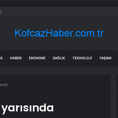
e kongre hazırlıkları hızlandı… 8 ile daha yeni il başkanı atandı
FA
HABER
EKONOMI
SAĞLIK
TEKNOLOJI
YAŞAM
seldi
 yarısında