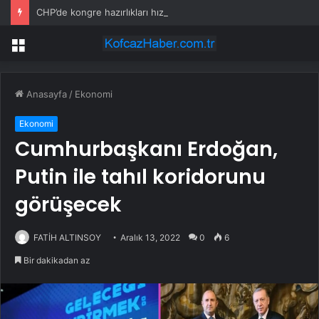
CHP’de kongre hazırlıkları hızlandı… 8 ile daha yeni il başkanı atandı
Menü
Anasayfa
/
Ekonomi
Ekonomi
Cumhurbaşkanı Erdoğan,
Putin ile tahıl koridorunu
görüşecek
FATİH ALTINSOY
Aralık 13, 2022
0
6
Bir dakikadan az