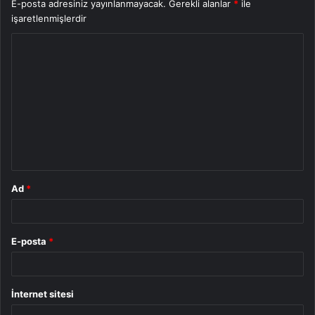
E-posta adresiniz yayınlanmayacak.
Gerekli alanlar
*
ile
işaretlenmişlerdir
Y
o
r
u
m
*
Ad
*
E-posta
*
İnternet sitesi