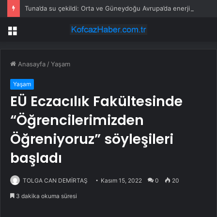
Tuna’da su çekildi: Orta ve Güneydoğu Avrupa’da enerji krizi
Menü
Anasayfa
/
Yaşam
Yaşam
EÜ Eczacılık Fakültesinde
“Öğrencilerimizden
Öğreniyoruz” söyleşileri
başladı
TOLGA CAN DEMİRTAŞ
Kasım 15, 2022
0
20
3 dakika okuma süresi