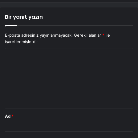
Bir yanıt yazın
E-posta adresiniz yayınlanmayacak.
Gerekli alanlar
*
ile
işaretlenmişlerdir
Y
o
r
u
m
*
Ad
*