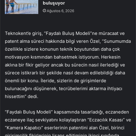
buluşuyor
Ağustos 6, 2026
Teknokent’e giriş, “Faydalı Buluş Modeli”ne müracaat ve
patent alma süreci hakkında bilgi veren Özel, “Sunumumda
özellikle sizlere konunun teknik boyutundan daha çok
motivasyon kısmından bahsetmek istiyorum. Herkesin
aklına bir fikir geliyor ancak bu sürecin nasıl ilerlediği ve
sürece istikrarlı bir şekilde nasıl devam edilebildiği daha
önemli bir konu. İleride, sizlerin de girişimlerde
bulunacağını düşünerek, tecrübelerimi aktarma ihtiyacı
hissettim” dedi.
“Faydalı Buluş Modeli” kapsamında tasarladığı, eczaneden
eczaneye ilaç sevkiyatını kolaylaştıran “Eczacılık Kasası” ve
“Kamera Kapatıcı” eserlerinin patentini alan Özel, birinci
girişimcilik fikirlerinin lisans eğitiminin ikinci sınıfında