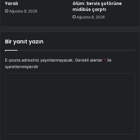
Yaralı
ölüm: Servis şoförüne
midibüs çarptı
Ağustos 8, 2026
Ağustos 8, 2026
Bir yanıt yazın
E-posta adresiniz yayınlanmayacak.
Gerekli alanlar
*
ile
işaretlenmişlerdir
Y
o
r
u
m
*