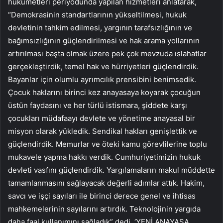
hükümetleri periyodunda yapılan hizmetleri anlatarak,
“Demokrasinin standartlarının yükseltilmesi, hukuk
devletinin tahkim edilmesi, yargının tarafsızlığının ve
bağımsızlığının güçlendirilmesi ve hak arama yollarının
artırılması başta olmak üzere pek çok mevzuda ıslahatlar
gerçekleştirdik, temel hak ve hürriyetleri güçlendirdik.
Bayanlar için olumlu ayrımcılık prensibini benimsedik.
Çocuk haklarını birinci kez anayasaya koyarak çocuğun
üstün faydasını ve her türlü istismara, şiddete karşı
çocukları müdafaayı devlete ve yönetime anayasal bir
misyon olarak yükledik. Sendikal hakları genişlettik ve
güçlendirdik. Memurlar ve öteki kamu görevlilerine toplu
mukavele yapma hakkı verdik. Cumhuriyetimizin hukuk
devleti vasfını güçlendirdik. Yargılamaların makul müddette
tamamlanmasını sağlayacak değerli adımlar attık. Hakim,
savcı ve işçi sayıları ile birinci derece genel ve ihtisas
mahkemelerinin sayılarını artırdık. Teknolojinin yargıda
daha faal kullanımını sağladık” dedi. ‘YENİ ANAYASA,