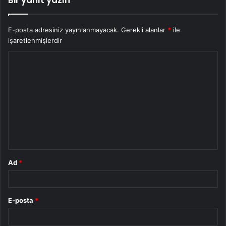
E-posta adresiniz yayınlanmayacak.
Gerekli alanlar
*
ile
işaretlenmişlerdir
Y
o
r
u
m
*
Ad
*
E-posta
*