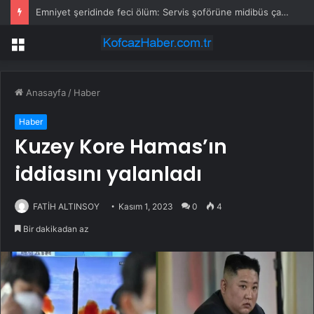
Emniyet şeridinde feci ölüm: Servis şoförüne midibüs çarptı
Menü
Anasayfa
/
Haber
Haber
Kuzey Kore Hamas’ın
iddiasını yalanladı
FATİH ALTINSOY
Kasım 1, 2023
0
4
Bir dakikadan az