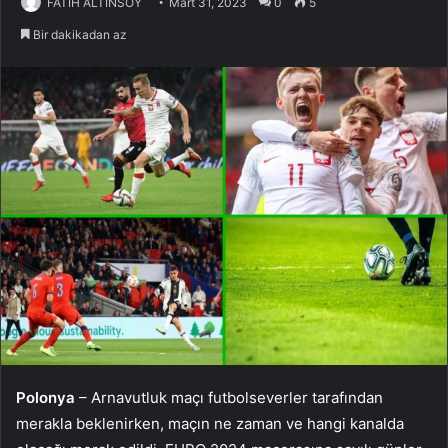
FATİH ALTINSOY
Mart 31, 2023
0
5
Bir dakikadan az
Polonya
– Arnavutluk maçı futbolseverler tarafından
merakla beklenirken, maçın ne zaman ve hangi kanalda