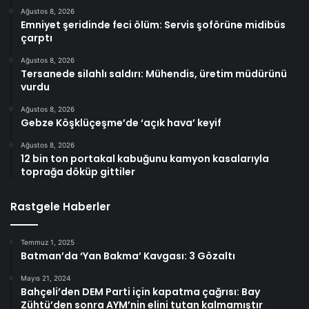
Ağustos 8, 2026
Emniyet şeridinde feci ölüm: Servis şoförüne midibüs
çarptı
Ağustos 8, 2026
Tersanede silahlı saldırı: Mühendis, üretim müdürünü
vurdu
Ağustos 8, 2026
Gebze Köşklüçeşme’de ‘açık hava’ keyif
Ağustos 8, 2026
12 bin ton portakal kabuğunu kamyon kasalarıyla
toprağa döküp gittiler
Rastgele Haberler
Temmuz 1, 2025
Batman’da ‘Yan Bakma’ Kavgası: 3 Gözaltı
Mayıs 21, 2024
Bahçeli’den DEM Parti için kapatma çağrısı: Bay
Zühtü’den sonra AYM’nin elini tutan kalmamıştır