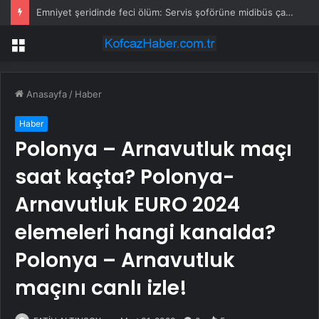
Emniyet şeridinde feci ölüm: Servis şoförüne midibüs çarptı
Menü
Anasayfa
/
Haber
Haber
Polonya – Arnavutluk maçı
saat kaçta? Polonya-
Arnavutluk EURO 2024
elemeleri hangi kanalda?
Polonya – Arnavutluk
maçını canlı izle!