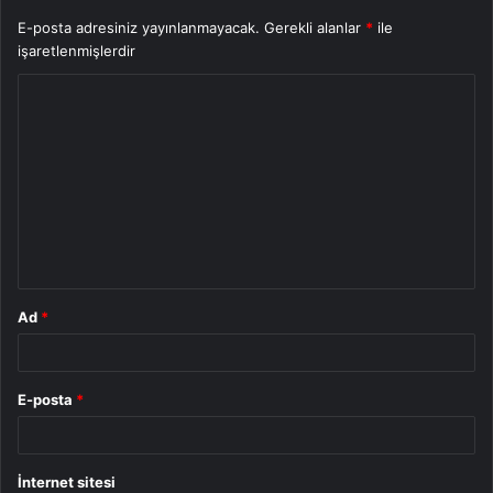
E-posta adresiniz yayınlanmayacak.
Gerekli alanlar
*
ile
işaretlenmişlerdir
Y
o
r
u
m
*
Ad
*
E-posta
*
İnternet sitesi