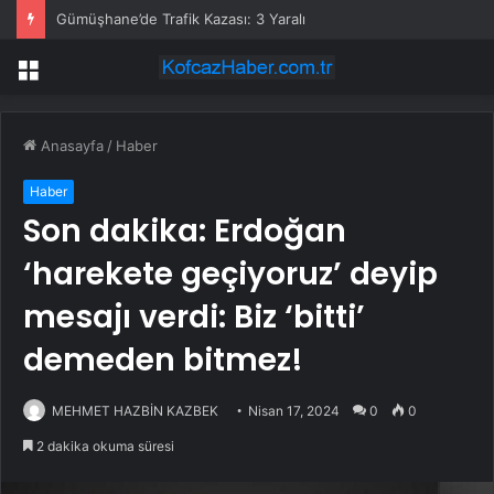
Gümüşhane’de Trafik Kazası: 3 Yaralı
Menü
Anasayfa
/
Haber
Haber
Son dakika: Erdoğan
‘harekete geçiyoruz’ deyip
mesajı verdi: Biz ‘bitti’
demeden bitmez!
MEHMET HAZBİN KAZBEK
Nisan 17, 2024
0
0
2 dakika okuma süresi