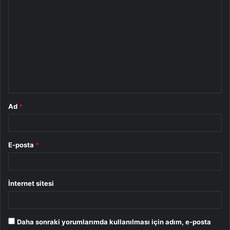
Y
o
r
u
m
*
Ad
*
E-posta
*
İnternet sitesi
Daha sonraki yorumlarımda kullanılması için adım, e-posta