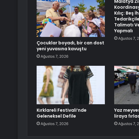
Malatya Zir
Koordinasy
Kılıç: Beş İ
Tedarikçile
Talimatı V
Yapmalı
Ağustos 7, 
Çocuklar boyadı, bir can dost
yeni yuvasına kavuştu
Ağustos 7, 2026
Kırklareli Festivali’nde
Yaz meyves
Geleneksel Defile
liraya fırla
Ağustos 7, 2026
Ağustos 7, 