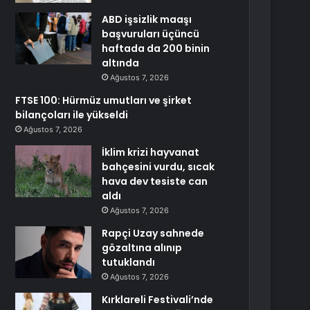
ABD işsizlik maaşı
başvuruları üçüncü
haftada da 200 binin
altında
Ağustos 7, 2026
FTSE 100: Hürmüz umutları ve şirket
bilançoları ile yükseldi
Ağustos 7, 2026
İklim krizi hayvanat
bahçesini vurdu, sıcak
hava dev tesiste can
aldı
Ağustos 7, 2026
Rapçi Uzay sahnede
gözaltına alınıp
tutuklandı
Ağustos 7, 2026
Kırklareli Festivali’nde