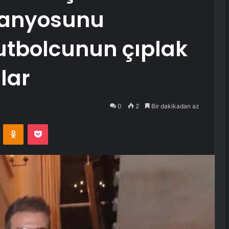
banyosunu
futbolcunun çıplak
lar
0
2
Bir dakikadan az
VKontakte
Odnoklassniki
Pocket