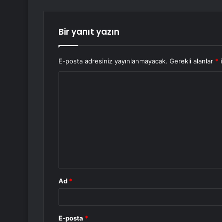
Bir yanıt yazın
E-posta adresiniz yayınlanmayacak.
Gerekli alanlar
*
i
Y
o
r
u
m
*
Ad
*
E-posta
*