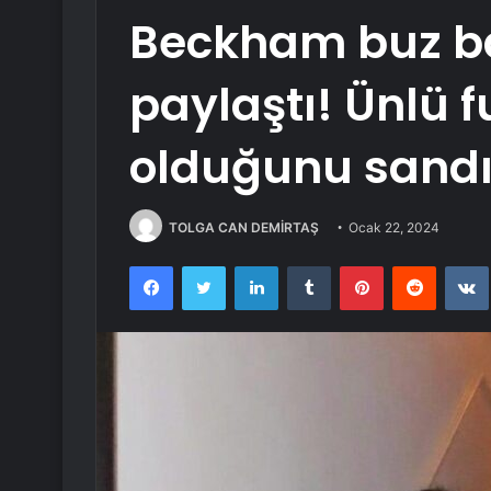
Beckham buz 
paylaştı! Ünlü 
olduğunu sandı
TOLGA CAN DEMİRTAŞ
Ocak 22, 2024
Facebook
Twitter
LinkedIn
Tumblr
Pinterest
Reddit