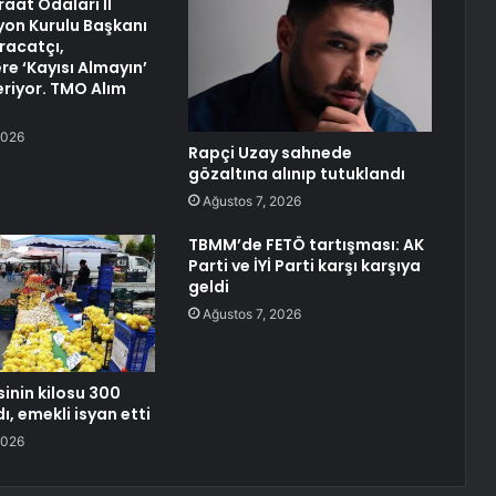
aat Odaları İl
on Kurulu Başkanı
hracatçı,
re ‘Kayısı Almayın’
eriyor. TMO Alım
2026
Rapçi Uzay sahnede
gözaltına alınıp tutuklandı
Ağustos 7, 2026
TBMM’de FETÖ tartışması: AK
Parti ve İYİ Parti karşı karşıya
geldi
Ağustos 7, 2026
inin kilosu 300
dı, emekli isyan etti
2026