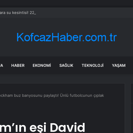
ara su kesintisi! 22-23 Temmuz Ankara’da su kesintisi ne zaman bitecek
FA
HABER
EKONOMI
SAĞLIK
TEKNOLOJI
YAŞAM
Beckham buz banyosunu paylaştı! Ünlü futbolcunun çıplak
m’ın eşi David