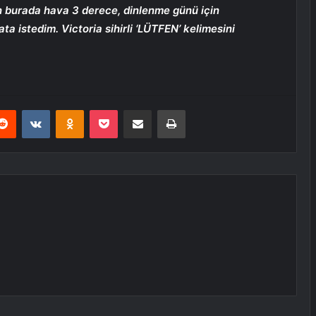
n burada hava 3 derece, dinlenme günü için
 istedim. Victoria sihirli ‘LÜTFEN’ kelimesini
erest
Reddit
VKontakte
Odnoklassniki
Pocket
E-Posta ile paylaş
Yazdır
Ş