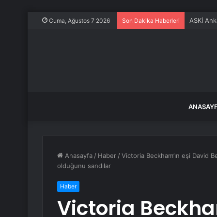
ASKİ Ank
Cuma, Ağustos 7 2026
Son Dakika Haberleri
ANASAY
Anasayfa
/
Haber
/
Victoria Beckham’ın eşi David 
olduğunu sandılar
Haber
Victoria Beckha