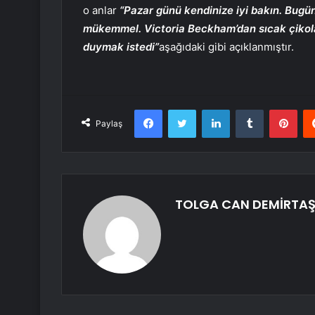
o anlar
“Pazar günü kendinize iyi bakın. Bugü
mükemmel. Victoria Beckham’dan sıcak çikolata
duymak istedi”
aşağıdaki gibi açıklanmıştır.
Facebook
Twitter
LinkedIn
Tumblr
Pint
Paylaş
TOLGA CAN DEMİRTA